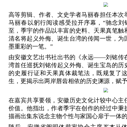
高等剪辑、作者、文史学者马丽春担任本次
马丽春以躬行阅读感受拉开序幕，“驰念刘铭
至，季宇的作品以丰富的史料、天果真笔触
清名将起义外侮、诞生台湾的传闻一世，为
墨重彩的一笔。”
由安徽文艺出书社出书的《永远——刘铭传
湾首任巡抚刘铭传起义外侮、诞生宝岛的历
的史履行证和天果真体裁笔法，既规复了
生，更揭示出两岸唇齿相依的历史渊源，赋
在嘉宾共享要领，安徽历史文化计较中心主
价值。他指出，作者季宇在创作的经过中秉
描画出集东说念主物个性与家国心扉于一体