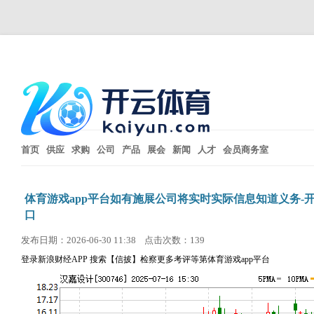
首页
供应
求购
公司
产品
展会
新闻
人才
会员商务室
体育游戏app平台如有施展公司将实时实际信息知道义务-开云·
口
发布日期：2026-06-30 11:38 点击次数：139
登录新浪财经APP 搜索【信披】检察更多考评等第体育游戏app平台